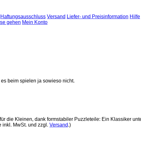
Haftungsausschluss
Versand
Liefer- und Preisinformation
Hilfe
sse gehen
Mein Konto
 es beim spielen ja sowieso nicht.
 für die Kleinen, dank formstabiler Puzzleteile: Ein Klassiker 
 inkl. MwSt. und zzgl.
Versand
.)