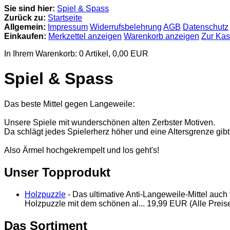
Sie sind hier:
Spiel & Spass
Zurück zu:
Startseite
Allgemein:
Impressum
Widerrufsbelehrung
AGB
Datenschutz
Einkaufen:
Merkzettel anzeigen
Warenkorb anzeigen
Zur Ka
In Ihrem Warenkorb:
0
Artikel,
0,00
EUR
Spiel & Spass
Das beste Mittel gegen Langeweile:
Unsere Spiele mit wunderschönen alten Zerbster Motiven.
Da schlägt jedes Spielerherz höher und eine Altersgrenze gibt
Also Ärmel hochgekrempelt und los geht's!
Unser Topprodukt
Holzpuzzle
- Das ultimative Anti-Langeweile-Mittel auch
Holzpuzzle mit dem schönen al... 19,99 EUR (Alle Preise
Das Sortiment