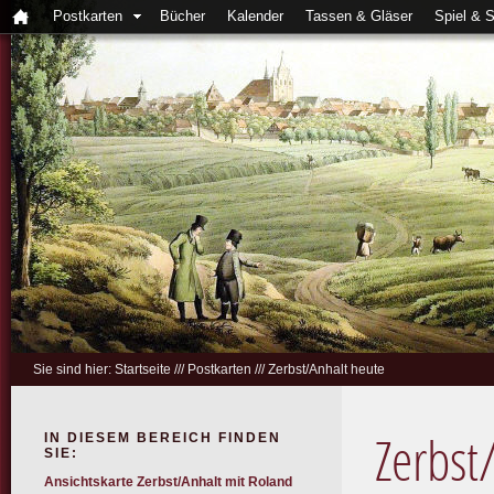
Postkarten
Bücher
Kalender
Tassen & Gläser
Spiel & 
Sie sind hier:
Startseite
///
Postkarten
///
Zerbst/Anhalt heute
IN DIESEM BEREICH FINDEN
Zerbst
SIE:
Ansichtskarte Zerbst/Anhalt mit Roland