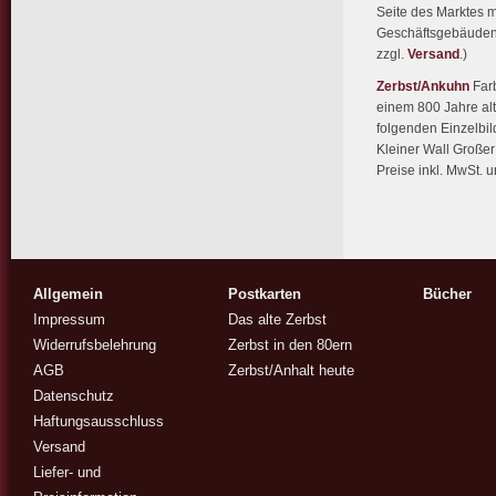
Seite des Marktes m
Geschäftsgebäuden,
zzgl.
Versand
.)
Zerbst/Ankuhn
Farb
einem 800 Jahre alt
folgenden Einzelbil
Kleiner Wall Große
Preise inkl. MwSt. u
Allgemein
Postkarten
Bücher
Impressum
Das alte Zerbst
Widerrufsbelehrung
Zerbst in den 80ern
AGB
Zerbst/Anhalt heute
Datenschutz
Haftungsausschluss
Versand
Liefer- und